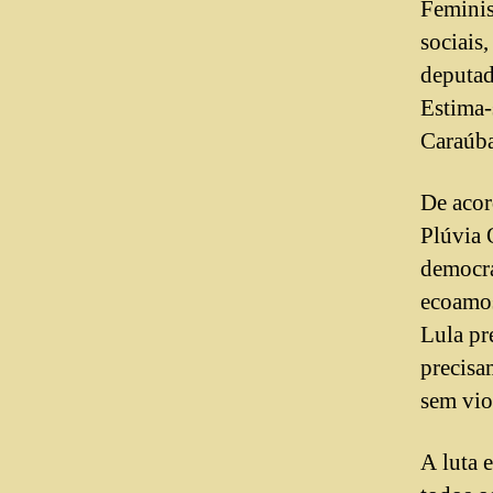
Feminis
sociais
deputad
Estima-
Caraúba
De acor
Plúvia 
democra
ecoamos
Lula pr
precisa
sem vio
A luta 