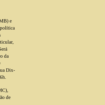
AMB) e
política
s
icular,
Será
ro da
e
tua Dix-
6h.
MC),
ção de