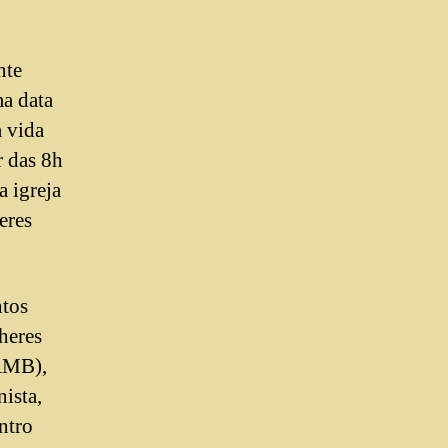
nte
a data
a vida
r das 8h
a igreja
eres
ntos
heres
(AMB),
ista,
ntro