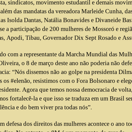
ta, sindicatos, movimento estudantil e demais movi
, além das mandatas da vereadora Marleide Cunha, da
as Isolda Dantas, Natália Bonavides e Divaneide Basí
se a participação de 200 mulheres de Mossoró e regi
s, Apodi, Tibau, Governador Dix Sept Rosado e Ass
do com a representante da Marcha Mundial das Mulh
Oliveira, o 8 de março deste ano não poderia não def
cia: “Nós dissemos não ao golpe na presidenta Dilm
 os #elenão, resistimos com o Fora Bolsonaro e ele
esidente. Agora que temos nossa democracia de volta
mos fortalecê-la e que isso se traduza em um Brasil s
lência e do bem viver pra todas nós”.
em defesa dos direitos das mulheres acontece o ano to