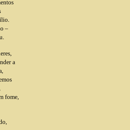
mentos
s
lio.
ão –
u.
eres,
ender a
a,
gemos
,
em fome,
do,