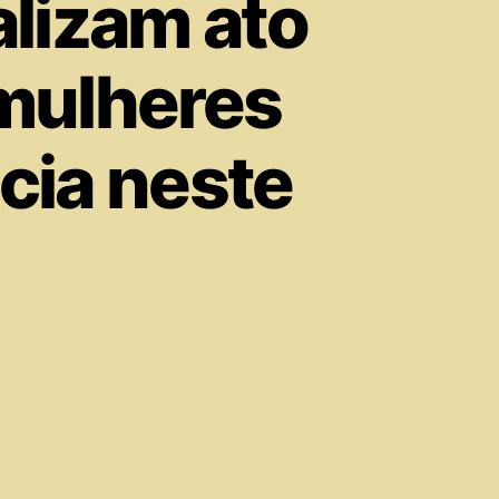
lizam ato
 mulheres
cia neste