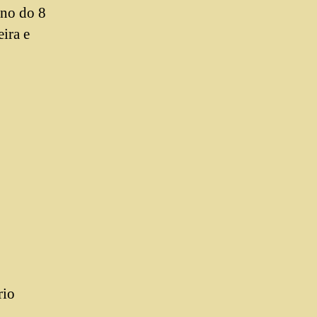
rno do 8
ira e
rio