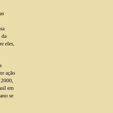
as
ssa
 da
e eles,
a
or ação
 2000,
asil em
 ano se