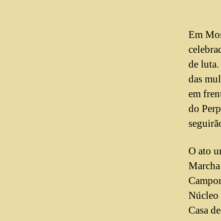
Em Moss
celebra
de luta
das mul
em fren
do Perp
seguirã
O ato u
Marcha
Campone
Núcleo 
Casa de