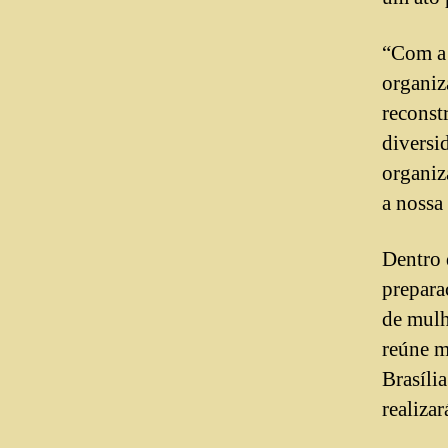
“Com a 
organiz
reconst
diversi
organiz
a nossa
Dentro 
prepara
de mulh
reúne m
Brasília
realiza