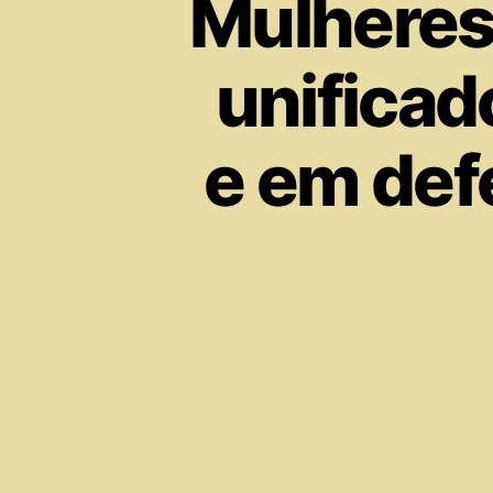
Mulheres
unificad
e em def