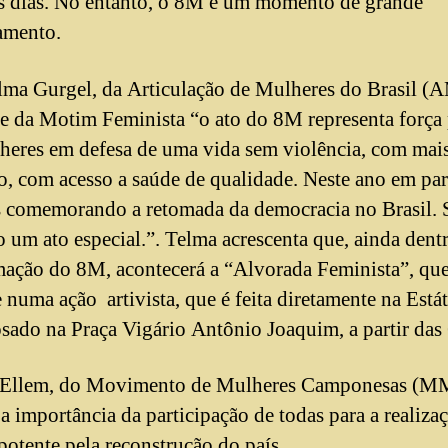
s dias. No entanto, o 8M é um momento de grande
amento.
lma Gurgel, da Articulação de Mulheres do Brasil (
te da Motim Feminista “o ato do 8M representa força 
heres em defesa de uma vida sem violência, com mai
, com acesso a saúde de qualidade. Neste ano em part
 comemorando a retomada da democracia no Brasil. 
o um ato especial.”. Telma acrescenta que, ainda dent
ação do 8M, acontecerá a “Alvorada Feminista”, qu
e numa ação artivista, que é feita diretamente na Está
sado na Praça Vigário Antônio Joaquim, a partir das 
a Ellem, do Movimento de Mulheres Camponesas (M
 a importância da participação de todas para a realiza
potente pela reconstrução do país.