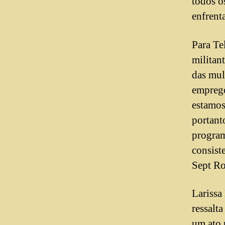
todos o
enfrent
Para Te
militan
das mul
emprego
estamos
portant
program
consist
Sept Ro
Lariss
ressalta
um ato 