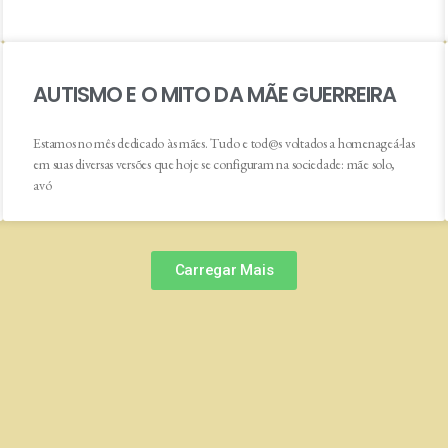
AUTISMO E O MITO DA MÃE GUERREIRA
Estamos no mês dedicado às mães. Tudo e tod@s voltados a homenageá-las
em suas diversas versões que hoje se configuram na sociedade: mãe solo,
avó
Carregar Mais