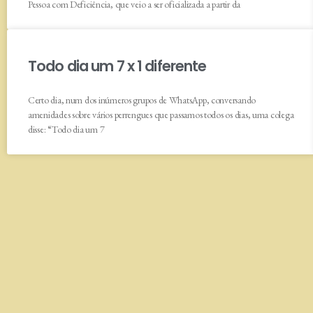
Pessoa com Deficiência, que veio a ser oficializada a partir da
Todo dia um 7 x 1 diferente
Certo dia, num dos inúmeros grupos de WhatsApp, conversando
amenidades sobre vários perrengues que passamos todos os dias, uma colega
disse: “Todo dia um 7