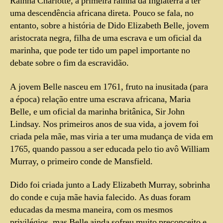
Rainha Charlotte, a primeira rainha da Inglaterra a ter
uma descendência africana direta. Pouco se fala, no
entanto, sobre a história de Dido Elizabeth Belle, jovem
aristocrata negra, filha de uma escrava e um oficial da
marinha, que pode ter tido um papel importante no
debate sobre o fim da escravidão.
A jovem Belle nasceu em 1761, fruto na inusitada (para
a época) relação entre uma escrava africana, Maria
Belle, e um oficial da marinha britânica, Sir John
Lindsay. Nos primeiros anos de sua vida, a jovem foi
criada pela mãe, mas viria a ter uma mudança de vida em
1765, quando passou a ser educada pelo tio avô William
Murray, o primeiro conde de Mansfield.
Dido foi criada junto a Lady Elizabeth Murray, sobrinha
do conde e cuja mãe havia falecido. As duas foram
educadas da mesma maneira, com os mesmos
privilégios, mas Belle ainda sofreu muito preconceito e