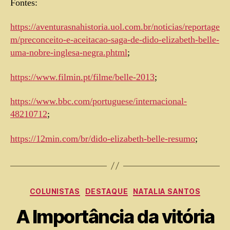
Fontes:
https://aventurasnahistoria.uol.com.br/noticias/reportage
m/preconceito-e-aceitacao-saga-de-dido-elizabeth-belle-
uma-nobre-inglesa-negra.phtml
;
https://www.filmin.pt/filme/belle-2013
;
https://www.bbc.com/portuguese/internacional-
48210712
;
https://12min.com/br/dido-elizabeth-belle-resumo
;
COLUNISTAS
DESTAQUE
NATALIA SANTOS
A Importância da vitória