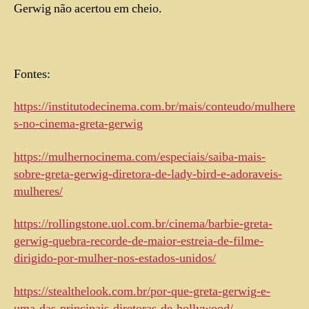
Gerwig não acertou em cheio.
Fontes:
https://institutodecinema.com.br/mais/conteudo/mulhere
s-no-cinema-greta-gerwig
https://mulhernocinema.com/especiais/saiba-mais-
sobre-greta-gerwig-diretora-de-lady-bird-e-adoraveis-
mulheres/
https://rollingstone.uol.com.br/cinema/barbie-greta-
gerwig-quebra-recorde-de-maior-estreia-de-filme-
dirigido-por-mulher-nos-estados-unidos/
https://stealthelook.com.br/por-que-greta-gerwig-e-
uma-das-principais-diretoras-de-hollywood/