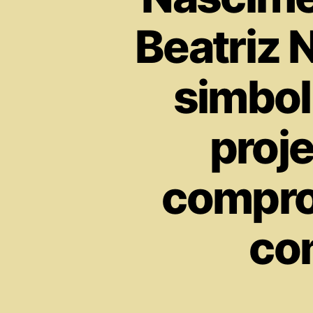
Beatriz
simbol
proj
compro
com