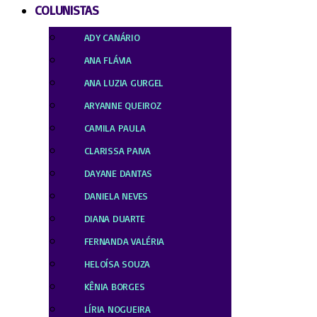
COLUNISTAS
ADY CANÁRIO
ANA FLÁVIA
ANA LUZIA GURGEL
ARYANNE QUEIROZ
CAMILA PAULA
CLARISSA PAIVA
DAYANE DANTAS
DANIELA NEVES
DIANA DUARTE
FERNANDA VALÉRIA
HELOÍSA SOUZA
KÊNIA BORGES
LÍRIA NOGUEIRA