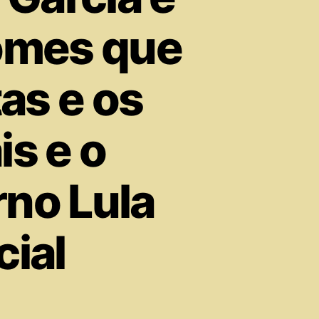
omes que
as e os
s e o
no Lula
cial