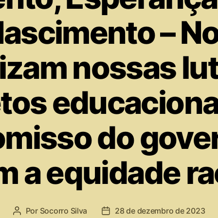
 Nascimento – N
izam nossas lut
etos educacionai
misso do gover
 a equidade ra
Por
Socorro Silva
28 de dezembro de 2023