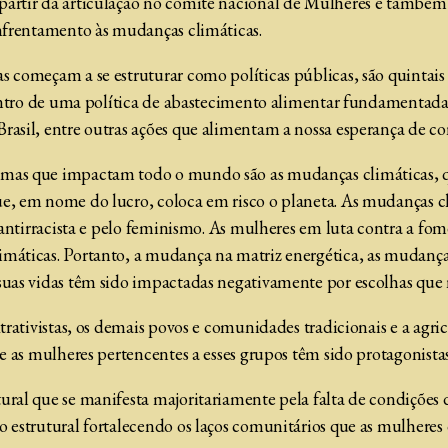
partir da articulação no comitê nacional de Mulheres e também
enfrentamento às mudanças climáticas.
s começam a se estruturar como políticas públicas, são quintai
 dentro de uma política de abastecimento alimentar fundamentad
rasil, entre outras ações que alimentam a nossa esperança de co
 mas que impactam todo o mundo são as mudanças climáticas, q
ue, em nome do lucro, coloca em risco o planeta. As mudanças c
a antirracista e pelo feminismo. As mulheres em luta contra a f
imáticas. Portanto, a mudança na matriz energética, as mudanç
suas vidas têm sido impactadas negativamente por escolhas que
xtrativistas, os demais povos e comunidades tradicionais e a ag
e as mulheres pertencentes a esses grupos têm sido protagonistas
ural que se manifesta majoritariamente pela falta de condições 
o estrutural fortalecendo os laços comunitários que as mulhere