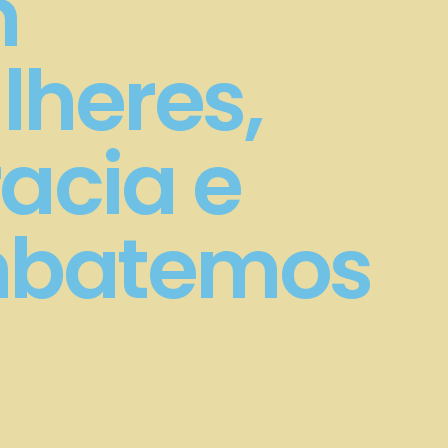
m
heres,
acia e
ombatemos