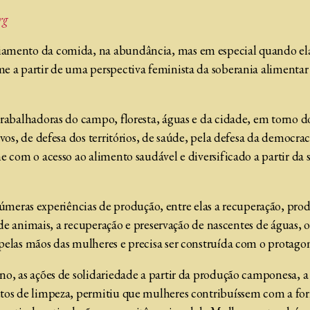
rg
iamento da comida, na abundância, mas em especial quando ela 
ome a partir de uma perspectiva feminista da soberania aliment
 trabalhadoras do campo, floresta, águas e da cidade, em torno 
ivos, de defesa dos territórios, de saúde, pela defesa da democr
ome com o acesso ao alimento saudável e diversificado a partir 
eras experiências de produção, entre elas a recuperação, pro
da de animais, a recuperação e preservação de nascentes de águas
 pelas mãos das mulheres e precisa ser construída com o protag
no, as ações de solidariedade a partir da produção camponesa, a
utos de limpeza, permitiu que mulheres contribuíssem com a form