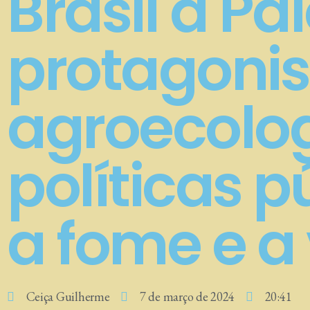
Brasil à Pa
protagoni
agroecolog
políticas 
a fome e a 
Ceiça Guilherme
7 de março de 2024
20:41