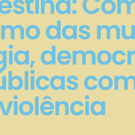
lestina: Co
smo das mul
ia, democr
públicas c
violência