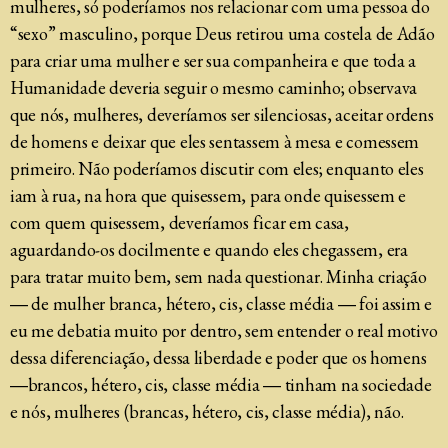
mulheres, só poderíamos nos relacionar com uma pessoa do
“sexo” masculino, porque Deus retirou uma costela de Adão
para criar uma mulher e ser sua companheira e que toda a
Humanidade deveria seguir o mesmo caminho; observava
que nós, mulheres, deveríamos ser silenciosas, aceitar ordens
de homens e deixar que eles sentassem à mesa e comessem
primeiro. Não poderíamos discutir com eles; enquanto eles
iam à rua, na hora que quisessem, para onde quisessem e
com quem quisessem, deveríamos ficar em casa,
aguardando-os docilmente e quando eles chegassem, era
para tratar muito bem, sem nada questionar. Minha criação
― de mulher branca, hétero, cis, classe média ― foi assim e
eu me debatia muito por dentro, sem entender o real motivo
dessa diferenciação, dessa liberdade e poder que os homens
―brancos, hétero, cis, classe média ― tinham na sociedade
e nós, mulheres (brancas, hétero, cis, classe média), não.