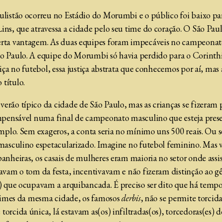
aulistão ocorreu no Estádio do Morumbi e o público foi baixo p
ins, que atravessa a cidade pelo seu time do coração. O São Pau
erta vantagem. As duas equipes foram impecáveis no campeonato
o Paulo. A equipe do Morumbi só havia perdido para o Corinthians
iça no futebol, essa justiça abstrata que conhecemos por aí, mas a
título.
rão típico da cidade de São Paulo, mas as crianças se fizeram pr
 impensável numa final de campeonato masculino que esteja pre
emplo. Sem exageros, a conta seria no mínimo uns 500 reais. Ou sej
l masculino espetacularizado. Imagine no futebol feminino. Ma
anheiras, os casais de mulheres eram maioria no setor onde assist
davam o tom da festa, incentivavam e não fizeram distinção ao gê
s) que ocupavam a arquibancada. É preciso ser dito que há tempos
e times da mesma cidade, os famosos
derbis
, não se permite torcid
orcida única, lá estavam as(os) infiltradas(os), torcedoras(es) d