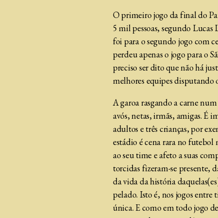
O primeiro jogo da final do P
5 mil pessoas, segundo Lucas L
foi para o segundo jogo com c
perdeu apenas o jogo para o Sã
preciso ser dito que não há just
melhores equipes disputando o 
A garoa rasgando a carne num ve
avós, netas, irmãs, amigas. É
adultos e três crianças, por ex
estádio é cena rara no futebo
ao seu time e afeto a suas comp
torcidas fizeram-se presente, 
da vida da história daquelas(e
pelado. Isto é, nos jogos entr
única. E como em todo jogo de t