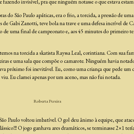
, se fazendo invisível, pra que ninguém notasse o que estava est
 do São Paulo apáticas, era o frio, a torcida, a pressão de uma 
s de Gabi Zanotti, teve bola na trave e uma defesa incrível de 
o de uma final de campeonato e, aos 45 minutos do primeiro t
temos na torcida a skatista Rayssa Leal, corintiana. Com sua fam
adeiras e uma sala que compõe o camarote. Ninguém havia notad
ava próximo foi inevitável. Eu, como uma criança que pede um d
e viu. Eu clamei apenas por um aceno, mas não fui notada.
Roberta Pereira
o Paulo voltou imbatível. O gol deu ânimo à equipe, que ataco
ássico!!! O jogo ganhava ares dramáticos, se terminasse 2×1 t