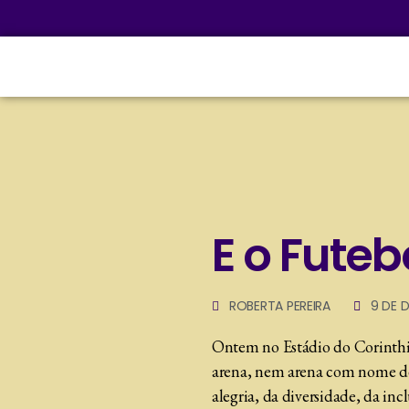
E o Fute
ROBERTA PEREIRA
9 DE 
Ontem no Estádio do Corinthia
arena, nem arena com nome de i
alegria, da diversidade, da in