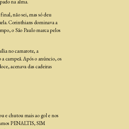
ampado na alma.
final, não sei, mas só deu
Carla. Corinthians dominava a
empo, o São Paulo marca pelos
ília no camarote, a
o a campeã. Após o anúncio, os
oce, acenava das cadeiras
u e chutou mais ao gol e nos
eríamos PENALTIS, SIM