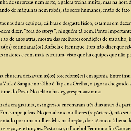
inha de surpresas nem sorte, a galera treina muito, mas na hora 
lando de máquinas nem robôs, são seres humanos, então de fato
ustas nas duas equipes, cãibras e desgaste físico, estamos em de
dem dizer, “fora do storys”, ninguém tá bem. Ponto importante
r ao de anos atrás, mostra das melhores condições de trabalho, 
as(os) corintianas(os) Rafaela e Henrique. Para não dizer que nã
mes maiores e com mais estrutura, visto que há equipes que não
 chuteira deixavam as(os) torcedoras(es) em agonia. Entre insult
da Vida é Sangue no Olho é Tapa na Orelha, o jogo ia chegando a
time do Povo. No telão a hasteg #respeitaasminas.
trada era gratuita, os ingressos encerraram três dias antes da par
. Em campo juízas. No jornalismo mulheres (repórteres), não sei
entado por uma mulher. Mas na direção, dois técnicos à beira d
 os espaços e funções. Posto isso, o Futebol Feminino foi Camp