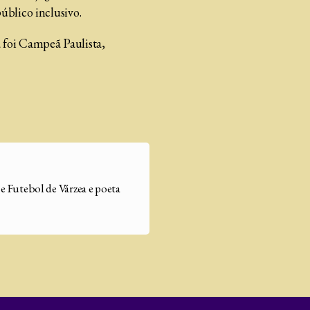
úblico inclusivo.
 foi Campeã Paulista,
 Futebol de Várzea e poeta